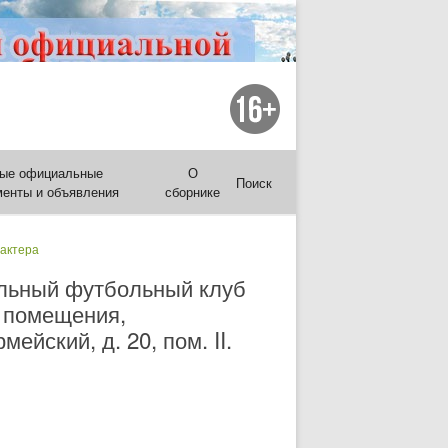
ые официальные
О
Поиск
менты и объявления
сборнике
рактера
льный футбольный клуб
 помещения,
ейский, д. 20, пом. II.