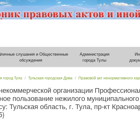
бличные слушания и Общественные
Администрация
Ин
обсуждения
города Тулы
доку
я город Тула
Тульская городская Дума
Правовой акт ненормативного ха
 некоммерческой организации Профессиона
ное пользование нежилого муниципального
: Тульская область, г. Тула, пр-кт Красноарм
5)