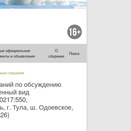
ые официальные
О
Поиск
менты и объявления
сборнике
ные слушания
шаний по обсуждению
енный вид
0217:550,
, г. Тула, ш. Одоевское,
26)