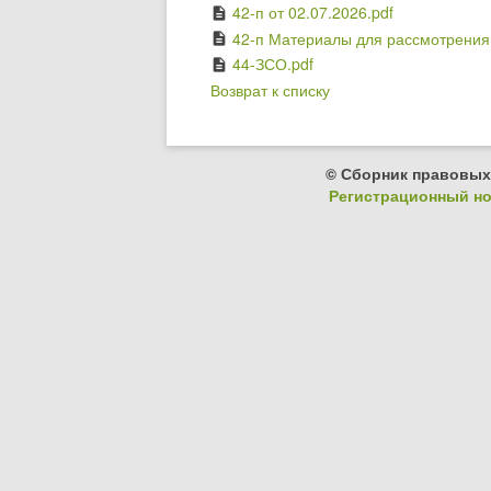
42-п от 02.07.2026.pdf
description
42-п Материалы для рассмотрения 
description
44-ЗСО.pdf
description
Возврат к списку
© Сборник правовых
Регистрационный ном