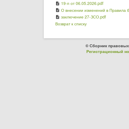
19-п от 06.05.2026.pdf
description
О внесении изменений в Правила б
description
заключение 27-ЗСО.pdf
description
Возврат к списку
© Сборник правовых
Регистрационный ном