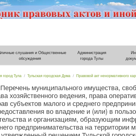
бличные слушания и Общественные
Администрация
Ин
обсуждения
города Тулы
доку
я город Тула
Тульская городская Дума
Правовой акт ненормативного ха
 Перечень муниципального имущества, своб
ва хозяйственного ведения, права оператив
ав субъектов малого и среднего предприни
едоставления во владение и (или) в польз
тельства и организациям, образующим инф
днего предпринимательства на территории 
, утвержденный решением Тульской городск