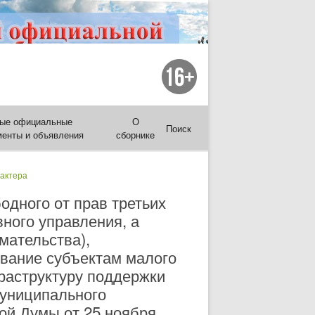
ые официальные
О
Поиск
менты и объявления
сборнике
рактера
одного от прав третьих
ного управления, а
мательства),
ование субъектам малого
раструктуру поддержки
муниципального
ой Думы от 25 ноября