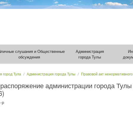
бличные слушания и Общественные
Администрация
Ин
обсуждения
города Тулы
доку
я город Тула
Администрация города Тулы
Правовой акт ненормативного
 распоряжение администрации города Тулы 
6)
-р