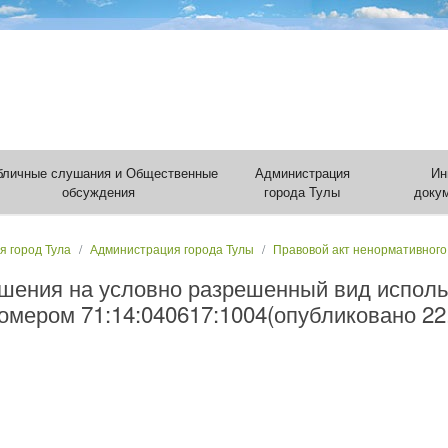
бличные слушания и Общественные
Администрация
Ин
обсуждения
города Тулы
доку
я город Тула
Администрация города Тулы
Правовой акт ненормативного
шения на условно разрешенный вид исполь
омером 71:14:040617:1004(опубликовано 22