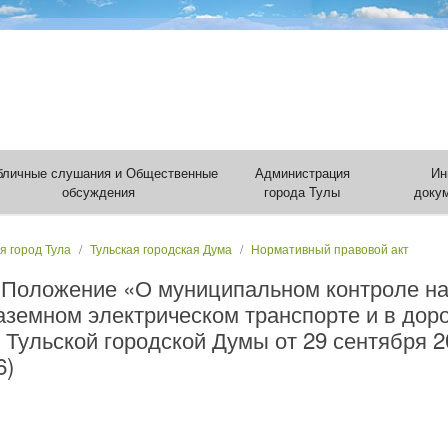
бличные слушания и Общественные
Администрация
Ин
обсуждения
города Тулы
доку
я город Тула
Тульская городская Дума
Нормативный правовой акт
 Положение «О муниципальном контроле н
аземном электрическом транспорте и в дор
ульской городской Думы от 29 сентября 20
6)