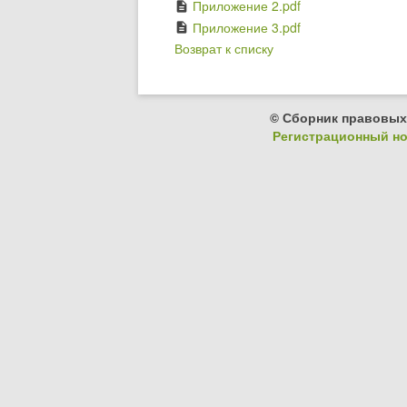
Приложение 2.pdf
description
Приложение 3.pdf
description
Возврат к списку
© Сборник правовых
Регистрационный ном