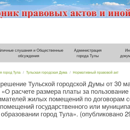
бличные слушания и Общественные
Администрация
Ин
обсуждения
города Тулы
доку
я город Тула
Тульская городская Дума
Нормативный правовой акт
решение Тульской городской Думы от 30 ма
 «О расчете размера платы за пользовани
нимателей жилых помещений по договорам с
помещений государственного или муницип
бразовании город Тула». (опубликовано 29