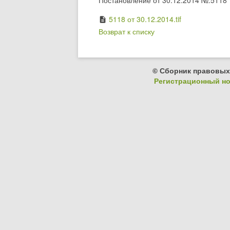
Постановление от 30.12.2014 №:5118
5118 от 30.12.2014.tif
description
Возврат к списку
© Сборник правовых
Регистрационный ном