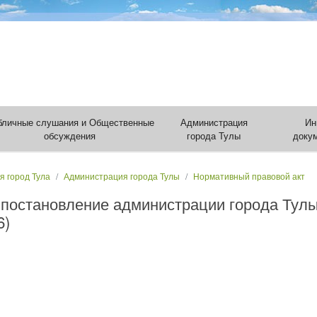
бличные слушания и Общественные
Администрация
Ин
обсуждения
города Тулы
доку
я город Тула
Администрация города Тулы
Нормативный правовой акт
 постановление администрации города Тулы
6)