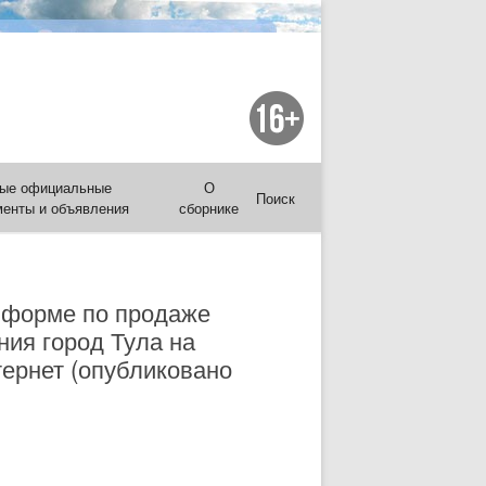
ые официальные
О
Поиск
менты и объявления
сборнике
 форме по продаже
ия город Тула на
нтернет (опубликовано