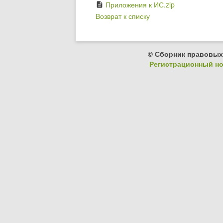
Приложения к ИС.zip
description
Возврат к списку
© Сборник правовых
Регистрационный ном