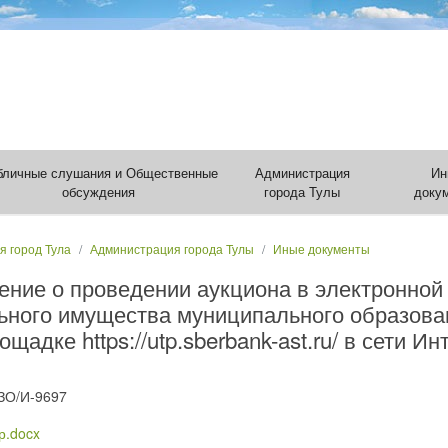
бличные слушания и Общественные
Администрация
Ин
обсуждения
города Тулы
доку
я город Тула
Администрация города Тулы
Иные документы
ние о проведении аукциона в электронной
ного имущества муниципального образован
щадке https://utp.sberbank-ast.ru/ в сети И
ЗО/И-9697
.docx