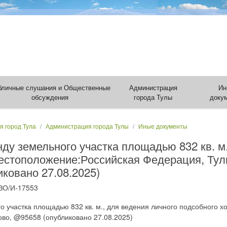
бличные слушания и Общественные
Администрация
Ин
обсуждения
города Тулы
доку
я город Тула
Администрация города Тулы
Иные документы
ду земельного участка площадью 832 кв. м.
естоположение:Российская Федерация, Туль
ковано 27.08.2025)
ЗО/И-17553
о участка площадью 832 кв. м., для ведения личного подсобного х
ово, @95658 (опубликовано 27.08.2025)