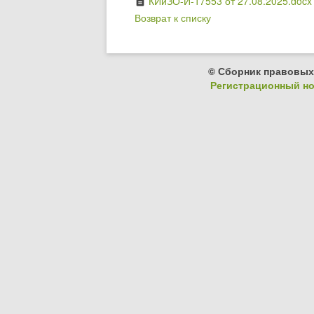
КИиЗО-И-17553 от 27.08.2025.docx
description
Возврат к списку
© Сборник правовых
Регистрационный ном