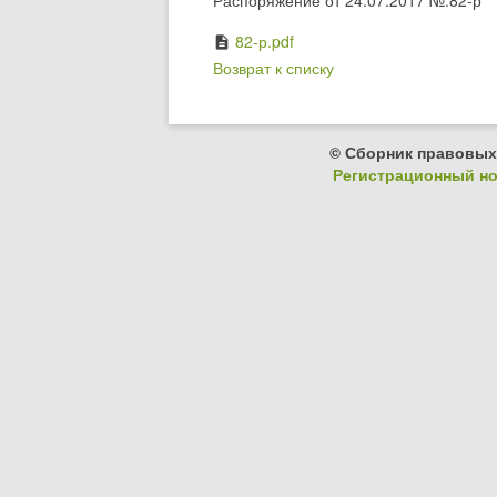
Распоряжение от 24.07.2017 №:82-р
82-р.pdf
description
Возврат к списку
© Сборник правовых
Регистрационный ном