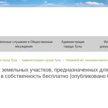
бличные слушания и Общественные
Администрация
Ин
обсуждения
города Тулы
доку
я город Тула
Администрация города Тулы
Правовой акт ненормативного
 земельных участков, предназначенных дл
в собственность бесплатно (опубликовано 0