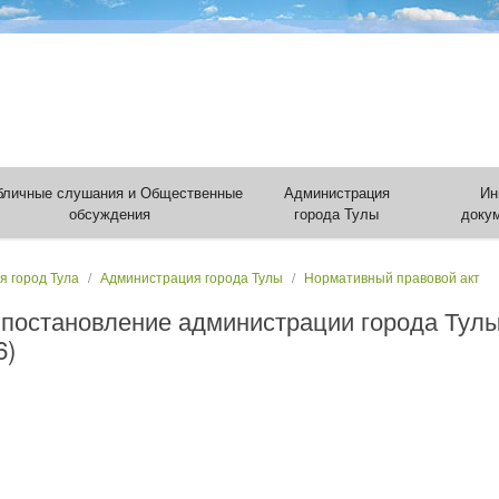
бличные слушания и Общественные
Администрация
Ин
обсуждения
города Тулы
доку
я город Тула
Администрация города Тулы
Нормативный правовой акт
 постановление администрации города Тулы
6)