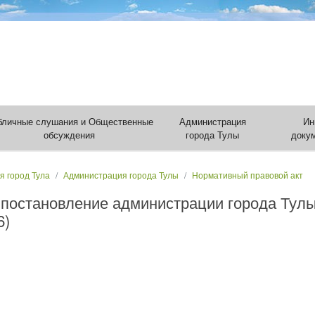
бличные слушания и Общественные
Администрация
Ин
обсуждения
города Тулы
доку
я город Тула
Администрация города Тулы
Нормативный правовой акт
 постановление администрации города Тулы
6)