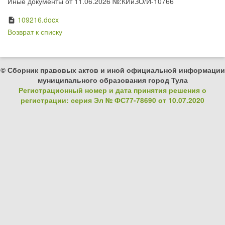
Иные документы от 11.06.2026 №:КИиЗО/И-10766
109216.docx
description
Возврат к списку
© Сборник правовых актов и иной официальной информации
муниципального образования город Тула
Регистрационный номер и дата принятия решения о
регистрации: серия Эл № ФС77-78690 от 10.07.2020