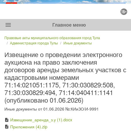
menu
Главное меню
Правовые акты муниципального образования город Тула
Администрация города Тулы
Иные документы
Извещение о проведении электронного
аукциона на право заключения
договоров аренды земельных участков с
кадастровыми номерами
71:14:021051:1175, 71:30:030829:508,
71:30:030829:494, 71:14:040411:1141
(опубликовано 01.06.2026)
Иные документы от 01.06.2026 №:КИиЗО/И-9991
Извещение_аренда_з.у (1).docx
description
Приложения (4).zip
description