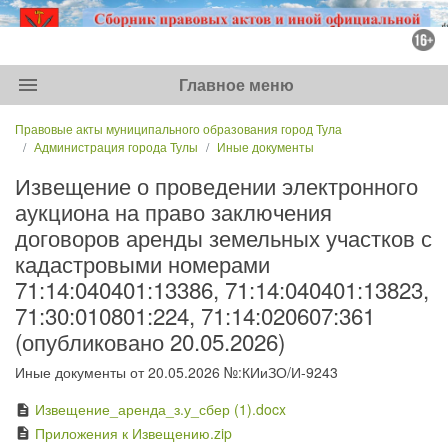
menu
Главное меню
Правовые акты муниципального образования город Тула
Администрация города Тулы
Иные документы
Извещение о проведении электронного
аукциона на право заключения
договоров аренды земельных участков с
кадастровыми номерами
71:14:040401:13386, 71:14:040401:13823,
71:30:010801:224, 71:14:020607:361
(опубликовано 20.05.2026)
Иные документы от 20.05.2026 №:КИиЗО/И-9243
Извещение_аренда_з.у_сбер (1).docx
description
Приложения к Извещению.zip
description