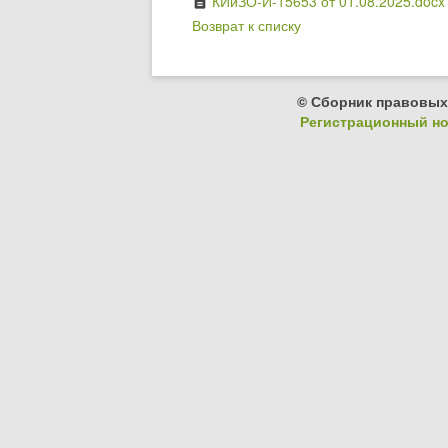
КИиЗО-И-15653 от 01.08.2025.docx
description
Возврат к списку
© Сборник правовых
Регистрационный ном