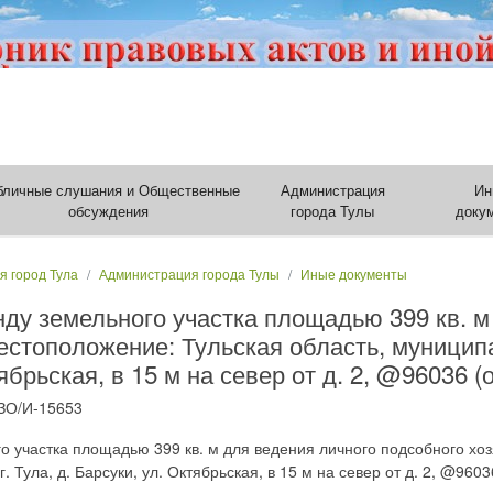
бличные слушания и Общественные
Администрация
Ин
обсуждения
города Тулы
доку
я город Тула
Администрация города Тулы
Иные документы
ду земельного участка площадью 399 кв. м
естоположение: Тульская область, муницип
тябрьская, в 15 м на север от д. 2, @96036 
ЗО/И-15653
о участка площадью 399 кв. м для ведения личного подсобного хо
 Тула, д. Барсуки, ул. Октябрьская, в 15 м на север от д. 2, @960