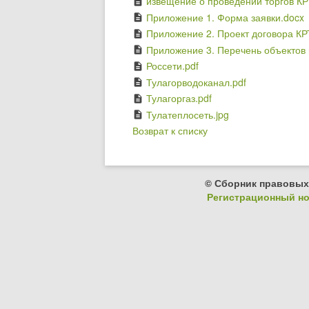
извещение о проведении торгов КР
description
Приложение 1. Форма заявки.docx
description
Приложение 2. Проект договора КР
description
Приложение 3. Перечень объектов 
description
Россети.pdf
description
Тулагорводоканал.pdf
description
Тулагоргаз.pdf
description
Тулатеплосеть.jpg
description
Возврат к списку
© Сборник правовых
Регистрационный ном