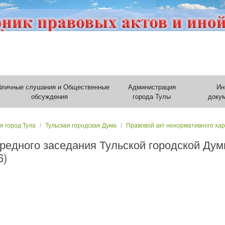
бличные слушания и Общественные
Администрация
Ин
обсуждения
города Тулы
доку
я город Тула
Тульская городская Дума
Правовой акт ненормативного ха
ередного заседания Тульской городской Дум
6)