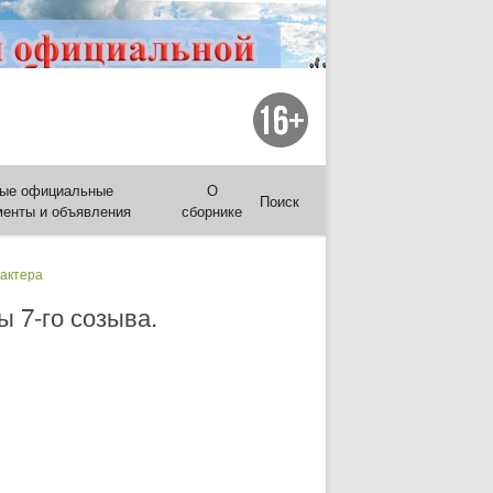
ые официальные
О
Поиск
менты и объявления
сборнике
рактера
ы 7-го созыва.