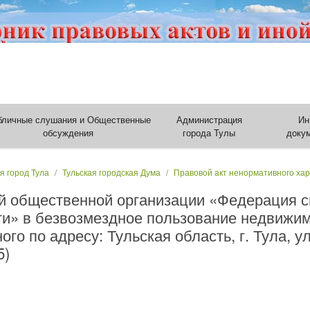
бличные слушания и Общественные
Администрация
Ин
обсуждения
города Тулы
доку
я город Тула
Тульская городская Дума
Правовой акт ненормативного ха
й общественной организации «Федерация с
ти» в безвозмездное пользование недвижи
о по адресу: Тульская область, г. Тула, ул
5)