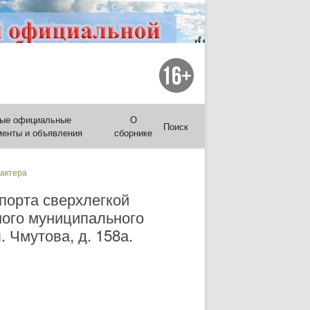
ые официальные
О
Поиск
менты и объявления
сборнике
рактера
порта сверхлегкой
мого муниципального
. Чмутова, д. 158а.